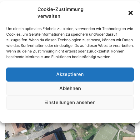
Diese Anordnung tritt mit Aufstellung der
Cookie-Zustimmung
amtlichen Verkehrszeichen in Kraft.
verwalten
Zuwiderhandlungen gegen diese Anordnung
werden als Ordnungswidrigkeiten nach § 24
Um dir ein optimales Erlebnis zu bieten, verwenden wir Technologien wie
Straßenverkehrsgesetz (StVG) geahndet.
Cookies, um Geräteinformationen zu speichern und/oder darauf
zuzugreifen. Wenn du diesen Technologien zustimmst, können wir Daten
wie das Surfverhalten oder eindeutige IDs auf dieser Website verarbeiten.
Wenn du deine Zustimmung nicht erteilst oder zurückziehst, können
bestimmte Merkmale und Funktionen beeinträchtigt werden.
Akzeptieren
Ablehnen
Einstellungen ansehen
Datenschutzerklärung