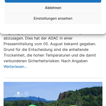
ABSAGE der ADAC Saarland-Pfalz
Ablehnen
Rallye
Einstellungen ansehen
Der ADAC hat gemeinsam mit dem ADAC Saarland und
dem ADAC Pfalz entschieden, die für den 14. und 15.
Datenschutzerklärung
August geplante ADAC Saarland-Pfalz Rallye
abzusagen. Dies hat der ADAC in einer
Pressemitteilung vom 05. August bekannt gegeben.
Grund für die Entscheidung sind die anhaltende
Trockenheit, die hohen Temperaturen und die damit
verbundenen Sicherheitsrisiken. Nach Angaben
Weiterlesen…