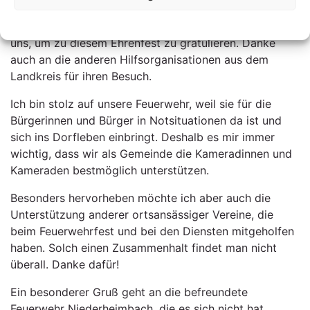
Jung und Alt kamen zusammen und auch viele
Datenschutzerklärung
Vertreter aus Bund, Land und Kreis fanden den Weg zu
uns, um zu diesem Ehrenfest zu gratulieren. Danke
auch an die anderen Hilfsorganisationen aus dem
Landkreis für ihren Besuch.
Ich bin stolz auf unsere Feuerwehr, weil sie für die
Bürgerinnen und Bürger in Notsituationen da ist und
sich ins Dorfleben einbringt. Deshalb es mir immer
wichtig, dass wir als Gemeinde die Kameradinnen und
Kameraden bestmöglich unterstützen.
Besonders hervorheben möchte ich aber auch die
Unterstützung anderer ortsansässiger Vereine, die
beim Feuerwehrfest und bei den Diensten mitgeholfen
haben. Solch einen Zusammenhalt findet man nicht
überall. Danke dafür!
Ein besonderer Gruß geht an die befreundete
Feuerwehr Niederheimbach, die es sich nicht hat