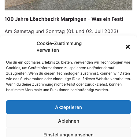
100 Jahre Löschbezirk Marpingen – Was ein Fest!
Am Samstag und Sonntag (01. und 02. Juli 2023)
wurde am Bergmannskreuz groß gefeiert. Trotz des
Cookie-Zustimmung
Regens am Samstag ließen sich die Besucherinnen und
verwalten
Besucher die Stimmung nicht verderben.
Um dir ein optimales Erlebnis zu bieten, verwenden wir Technologien wie
Für die Kinder gab es eine Hüpfburg, Popcorn,
Cookies, um Geräteinformationen zu speichern und/oder darauf
Zuckerwatte und vieles mehr. Aber auch die
zuzugreifen. Wenn du diesen Technologien zustimmst, können wir Daten
wie das Surfverhalten oder eindeutige IDs auf dieser Website verarbeiten.
Erwachsenen wurden nicht vergessen. Mit
Wenn du deine Zustimmung nicht erteilst oder zurückziehst, können
Lyonerpfanne, Currywurst, kühlen Getränken und
bestimmte Merkmale und Funktionen beeinträchtigt werden.
vielem mehr, ließ sich das Wochenende genießen.
Es war ein sehr gelungenes Fest und es freut mich
Akzeptieren
sehr, dass so viele Besucher vorbeigekommen sind, um
Ablehnen
mit unseren Marpinger Feuerwehrfrauen und -männern
zu feiern!
Einstellungen ansehen