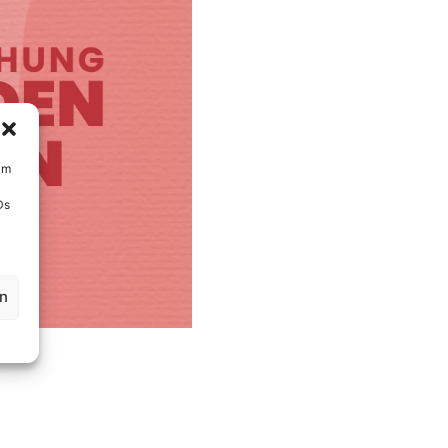
um
Ds
en