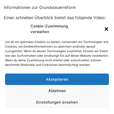
Informationen zur Grundsteuerreform
Einen schnellen Überblick bietet das folgende Video:
Video zur Umsetzung der Grundsteuerreform –
Cookie-Zustimmung
YouTube
verwalten
MFW_Plakat_Umsetzung_Grundsteuerreform
Herunterladen
Um dir ein optimales Erlebnis zu bieten, verwenden wir Technologien wie
MFW_Flyer_Umsetzung_Grundsteuerreform
Herunterladen
Cookies, um Geräteinformationen zu speichern und/oder darauf
zuzugreifen. Wenn du diesen Technologien zustimmst, können wir Daten
wie das Surfverhalten oder eindeutige IDs auf dieser Website verarbeiten.
Wenn du deine Zustimmung nicht erteilst oder zurückziehst, können
Kontakt
bestimmte Merkmale und Funktionen beeinträchtigt werden.
Gemeinde Marpingen
Urexweilerstraße 11
Akzeptieren
66646 Marpingen
Tel: +49 6853 9116 0
Ablehnen
Fax: +49 6853 9116 620
Einstellungen ansehen
Datenschutzerklärung