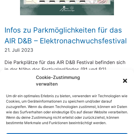
Infos zu Parkmöglichkeiten für das
AIR D&B – Elektronachwuchsfestival
21. Juli 2023
Die Parkplätze für das AIR D&B Festival befinden sich
in der Nähe des Festivalgeländes (P1 und P2).
Cookie-Zustimmung
Ihr erreicht diese über die Straße „Zum Flugplatz“.
verwalten
Sowohl der Anfahrtsweg als auch die Ausfahrt sind
ausgeschildert.
Um dir ein optimales Erlebnis zu bieten, verwenden wir Technologien wie
Cookies, um Geräteinformationen zu speichern und/oder darauf
zuzugreifen. Wenn du diesen Technologien zustimmst, können wir Daten
Bitte achtet darauf, dass die Nebenstraßen nicht
wie das Surfverhalten oder eindeutige IDs auf dieser Website verarbeiten.
zugeparkt werden.
Wenn du deine Zustimmung nicht erteilst oder zurückziehst, können
bestimmte Merkmale und Funktionen beeinträchtigt werden.
Sollte es zu einem Rettungseinsatz kommen, müssen