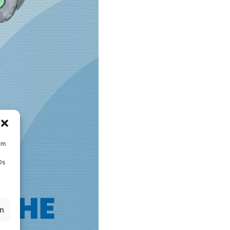
um
Ds
en