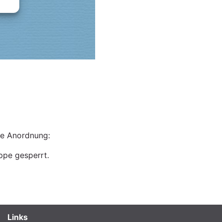
he Anordnung:
ppe gesperrt.
Links