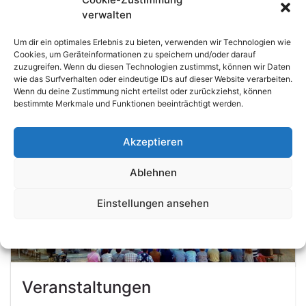
verwalten
Um dir ein optimales Erlebnis zu bieten, verwenden wir Technologien wie
Infos, Anmeldung und Bewirtung
Cookies, um Geräteinformationen zu speichern und/oder darauf
zuzugreifen. Wenn du diesen Technologien zustimmst, können wir Daten
wie das Surfverhalten oder eindeutige IDs auf dieser Website verarbeiten.
Sie möchten mit einer Pilgergruppe anreisen und
Wenn du deine Zustimmung nicht erteilst oder zurückziehst, können
möchten in unserem Besucherzentrum bewirtet
bestimmte Merkmale und Funktionen beeinträchtigt werden.
werden? Hier gibt es Infos.
Akzeptieren
Ablehnen
Einstellungen ansehen
Datenschutzerklärung
Veranstaltungen