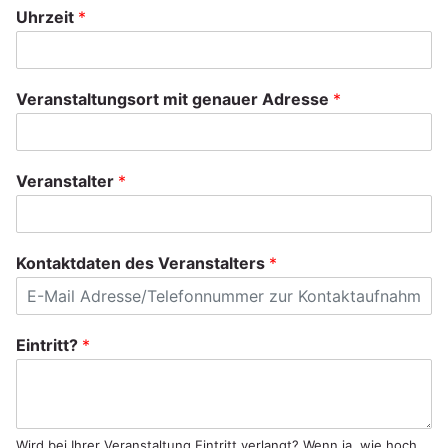
Uhrzeit
*
V
Veranstaltungsort mit genauer Adresse
*
e
r
a
n
Veranstalter
*
s
t
a
l
Kontaktdaten des Veranstalters
*
t
u
n
g
*
Eintritt?
*
s
*
b
g
e
e
s
n
c
a
Wird bei Ihrer Veranstaltung Eintritt verlangt? Wenn ja, wie hoch