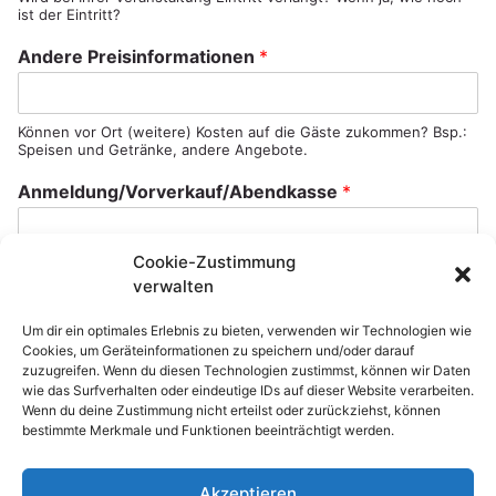
h
u
ist der Eintritt?
r
e
e
r
Andere Preisinformationen
*
i
b
u
n
Können vor Ort (weitere) Kosten auf die Gäste zukommen? Bsp.:
Speisen und Getränke, andere Angebote.
g
m
Anmeldung/Vorverkauf/Abendkasse
*
i
t
t
Cookie-Zustimmung
e
Muss man sich für die Veranstaltung anmelden? Wird es einen
Vorverkauf/eine Abendkasse geben? Können Karten online
verwalten
i
gekauft werden? Wenn ja, wo? – Bitte Link einfügen.
l
e
Um dir ein optimales Erlebnis zu bieten, verwenden wir Technologien wie
Veranstaltungsbeschreibung
*
Cookies, um Geräteinformationen zu speichern und/oder darauf
n
zuzugreifen. Wenn du diesen Technologien zustimmst, können wir Daten
?
wie das Surfverhalten oder eindeutige IDs auf dieser Website verarbeiten.
d
Wenn du deine Zustimmung nicht erteilst oder zurückziehst, können
e
bestimmte Merkmale und Funktionen beeinträchtigt werden.
s
Akzeptieren