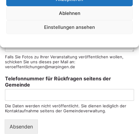
Was ist der Anlass der Veranstaltung? Wie sieht das Programm
aus? Werden Speisen und Getränke angeboten? Wird es
Ablehnen
(Live-)Musik geben? Müssen die Besucher etwas mitbringen?
Möchten Sie uns noch etwas mitteilen?
Einstellungen ansehen
Datenschutzerklärung
Falls Sie Fotos zu Ihrer Veranstaltung veröffentlichen wollen,
schicken Sie uns dieses per Mail an:
veroeffentlichungen@marpingen.de
Telefonnummer für Rückfragen seitens der
Gemeinde
Die Daten werden nicht veröffentlicht. Sie dienen lediglich der
Kontaktaufnahme seitens der Gemeindeverwaltung.
Absenden